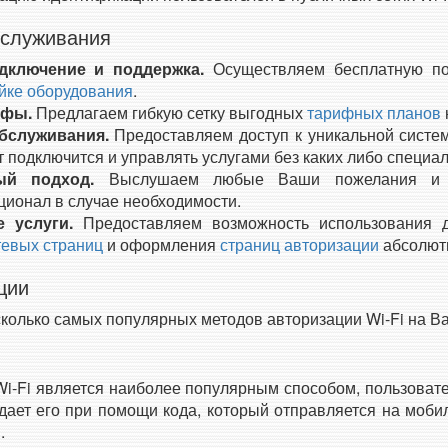
служивания
дключение и поддержка.
Осуществляем бесплатную п
йке оборудования
.
ифы.
Предлагаем гибкую сетку выгодных
тарифных планов
бслуживания.
Предоставляем доступ к уникальной систе
т подключится и управлять услугами без каких либо специа
ый подход.
Выслушаем любые Ваши пожелания и г
ионал в случае необходимости.
е услуги.
Предоставляем возможность использования д
тевых страниц
и оформления
страниц авторизации
абсолютн
ции
колько самых популярных методов авторизации Wi-Fi на В
i-Fi является наиболее популярным способом, пользовате
дает его при помощи кода, который отправляется на моби
.