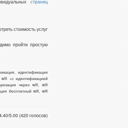
видуальных
страниц
треть стоимость услуг
одимо пройти простую
тификация, идентификация
й wifi +с идентификацией
изация через wifi, wifi
ия бесплатный wifi, wifi
4.40/5.00 (420 голосов)