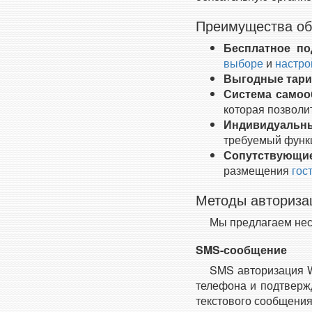
Преимущества об
Бесплатное по
выборе
и
настро
Выгодные тар
Система самоо
которая позволи
Индивидуальн
требуемый функц
Сопутствующи
размещения
гос
Методы авториза
Мы предлагаем нес
SMS-сообщение
SMS авторизация W
телефона и подтверж
текстового сообщения