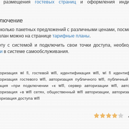
ги размещения
гостевых страниц
и оформления инди
ключение
колько пакетных предложений с различными ценами, посмо
план можно на странице
тарифные планы
.
ту с системой и подключить свои точки доступа, необх
ии
в системе самообслуживания.
торизация wi fi, гостевой wifi, идентификация wifi, wi fi иден
торизация гостевого wifi, авторизация публичного wifi, публичны
ация +при подключении +к wifi, сервер авторизации wifi, автор
оризация +в wifi сетях, общественный wifi авторизации, авторизац
оризация доступа wifi