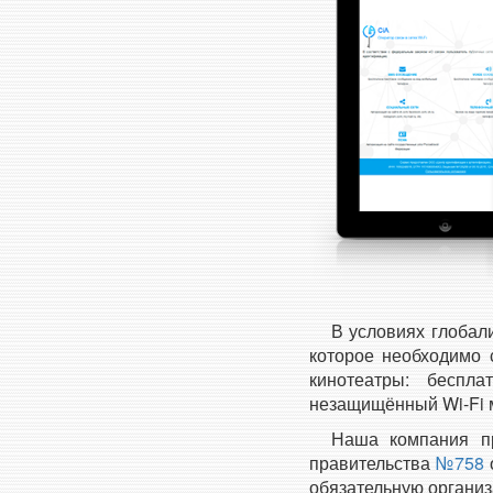
В условиях глобал
которое необходимо 
кинотеатры: беспл
незащищённый Wi-Fi 
Наша компания пр
правительства
№758
обязательную организ